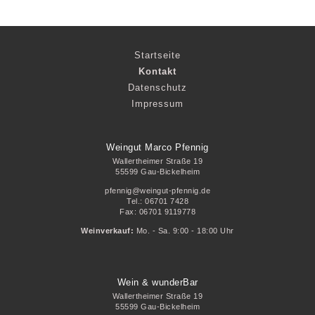
Navigation
Startseite
überspringen
Kontakt
Datenschutz
Impressum
Weingut Marco Pfennig
Wallertheimer Straße 19
55599 Gau-Bickelheim
pfennig@weingut-pfennig.de
Tel.: 06701 7428
Fax: 06701 9119778
Weinverkauf:
Mo. - Sa. 9:00 - 18:00 Uhr
Wein & wunderBar
Wallertheimer Straße 19
55599 Gau-Bickelheim