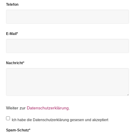
Telefon
Pflichtfeld
E-Mail
*
Pflichtfeld
Nachricht
*
Weiter zur
Datenschutzerklärung
.
Ich habe die Datenschutzerklärung gesesen und akzeptiert
Pflichtfeld
Spam-Schutz
*